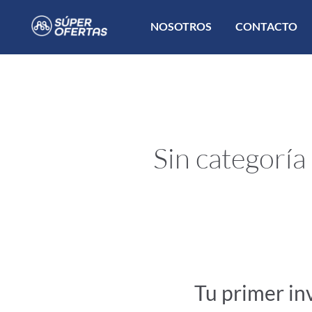
Ir
NOSOTROS
CONTACTO
al
contenido
Sin categoría
Tu primer in
Tu
primer