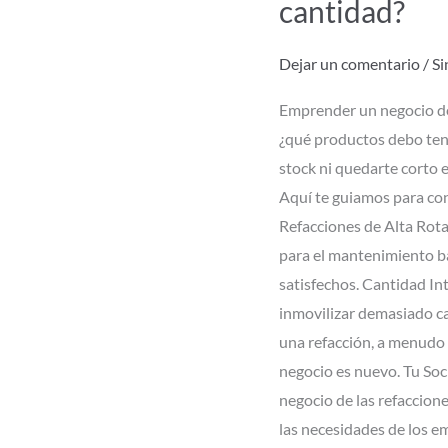
cantidad?
inventario
de
Dejar un comentario
/
Si
refacciones:
Emprender un negocio de
¿Qué
¿qué productos debo tene
comprar
stock ni quedarte corto e
y
Aquí te guiamos para cons
en
Refacciones de Alta Rota
qué
para el mantenimiento bás
cantidad?
satisfechos. Cantidad Int
inmovilizar demasiado ca
una refacción, a menudo b
negocio es nuevo. Tu Soc
negocio de las refaccion
las necesidades de los e