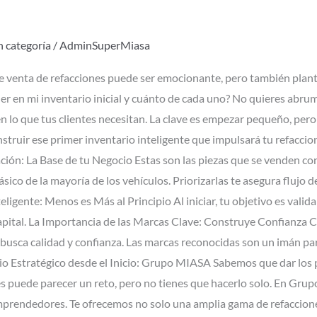
n categoría
/
AdminSuperMiasa
 venta de refacciones puede ser emocionante, pero también plant
r en mi inventario inicial y cuánto de cada uno? No quieres abru
n lo que tus clientes necesitan. La clave es empezar pequeño, pero
truir ese primer inventario inteligente que impulsará tu refaccion
ción: La Base de tu Negocio Estas son las piezas que se venden c
ico de la mayoría de los vehículos. Priorizarlas te asegura flujo de
eligente: Menos es Más al Principio Al iniciar, tu objetivo es valid
pital. La Importancia de las Marcas Clave: Construye Confianza 
usca calidad y confianza. Las marcas reconocidas son un imán para 
io Estratégico desde el Inicio: Grupo MIASA Sabemos que dar los 
es puede parecer un reto, pero no tienes que hacerlo solo. En G
mprendedores. Te ofrecemos no solo una amplia gama de refaccione