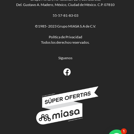
Del. Gustavo A. Madero, México, Ciudad de México. C.P. 07810
55-57-81-83-03
©1985- 2023 Grupo MIASA S.A de C.V.
Política de Privacidad
Todos los derechos reservados.
Síguenos
F
a
c
e
b
o
o
k
1